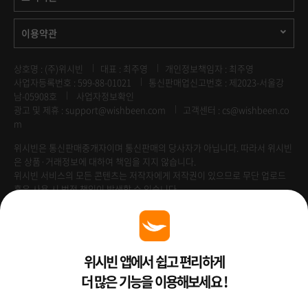
이용약관
상호명 : (주)위시빈
대표 : 최주영
개인정보책임자 : 최주영
사업자등록번호 : 599-88-01021
통신판매업신고번호 : 제2023-서울강
남-05908호
사업자정보확인
광고 및 제휴 :
support@wishbeen.com
고객센터 : cs@wishbeen.co
m
위시빈은 통신판매중개자이며 통신판매의 당사자가 아닙니다. 따라서 위시빈
은 상품·거래정보에 대하여 책임을 지지 않습니다.
위시빈 서비스의 모든 콘텐츠는 저작자에게 저작권이 있으므로 무단 업로드
혹은 사용 시 법적 책임이 발생할 수 있습니다.
Venture Enterprise
위시빈 앱에서 쉽고 편리하게
더 많은 기능을 이용해보세요 !