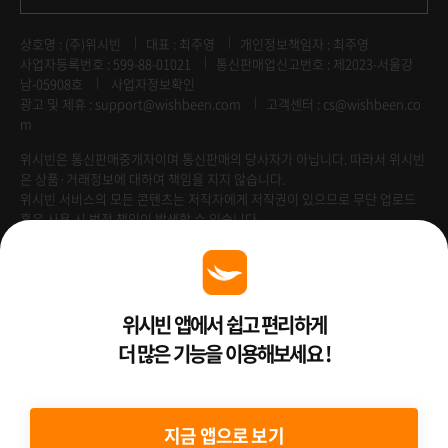
상호명 : (주)위시빈
대표 : 최주영
개인정보책임자 : 최주영
사업자등록번호 : 599-88-01021
통신판매업신고번호 : 제2023-서울강
남-05908호
사업자정보확인
광고 및 제휴 :
support@wishbeen.com
고객센터 : cs@wishbeen.co
m
위시빈은 통신판매중개자이며 통신판매의 당사자가 아닙니다. 따라서 위시빈
은 상품·거래정보에 대하여 책임을 지지 않습니다.
위시빈 서비스의 모든 콘텐츠는 저작자에게 저작권이 있으므로 무단 업로드
혹은 사용 시 법적 책임이 발생할 수 있습니다.
Venture Enterprise
위시빈 앱에서 쉽고 편리하게
더 많은 기능을 이용해보세요 !
2022 ⓒ Better Than WishBeen.
지금 앱으로 보기