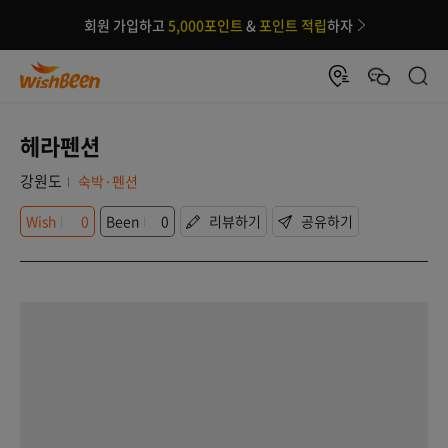
회원 가입하고
5,000포인트
&
포인트 적립
하자
헤라펜션
강원도
숙박·펜션
Wish
0
Been
0
리뷰하기
공유하기