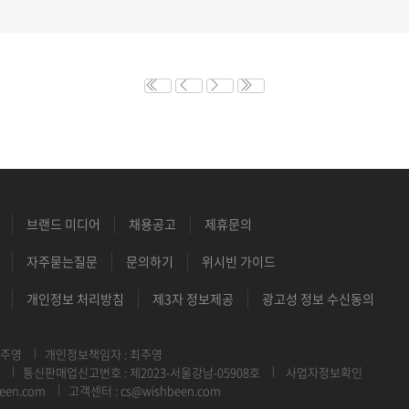
브랜드 미디어
채용공고
제휴문의
자주묻는질문
문의하기
위시빈 가이드
개인정보 처리방침
제3자 정보제공
광고성 정보 수신동의
최주영
개인정보책임자 : 최주영
통신판매업신고번호 : 제2023-서울강남-05908호
사업자정보확인
een.com
고객센터 : cs@wishbeen.com