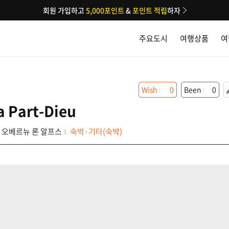
회원 가입하고
5,000포인트
&
포인트 적립
하자
주요도시
여행상품
여
Wish
0
Been
0
a Part-Dieu
오베르뉴 론 알프스
숙박·기타(숙박)