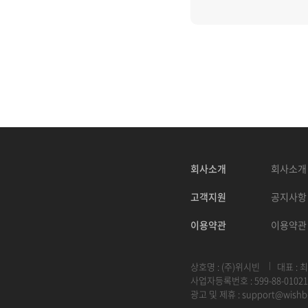
회사소개
회사소개
고객지원
공지사항
이용약관
이용약관
상호명 : (주)위시빈
대표 : 
사업자등록번호 : 599-88-01021
광고 및 제휴 :
support@wishb