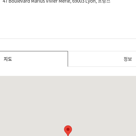
47 Boulevard Marius Vivier Merle, 69003 Lyon, 프랑스
지도
정보