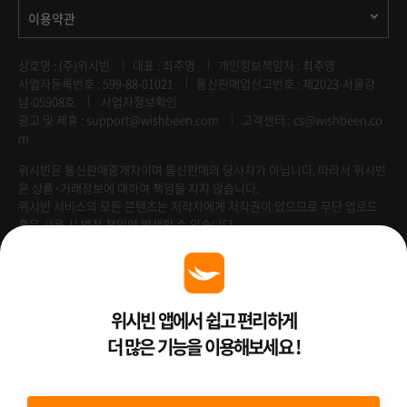
이용약관
상호명 : (주)위시빈
대표 : 최주영
개인정보책임자 : 최주영
사업자등록번호 : 599-88-01021
통신판매업신고번호 : 제2023-서울강
남-05908호
사업자정보확인
광고 및 제휴 :
support@wishbeen.com
고객센터 : cs@wishbeen.co
m
위시빈은 통신판매중개자이며 통신판매의 당사자가 아닙니다. 따라서 위시빈
은 상품·거래정보에 대하여 책임을 지지 않습니다.
위시빈 서비스의 모든 콘텐츠는 저작자에게 저작권이 있으므로 무단 업로드
혹은 사용 시 법적 책임이 발생할 수 있습니다.
Venture Enterprise
위시빈 앱에서 쉽고 편리하게
더 많은 기능을 이용해보세요 !