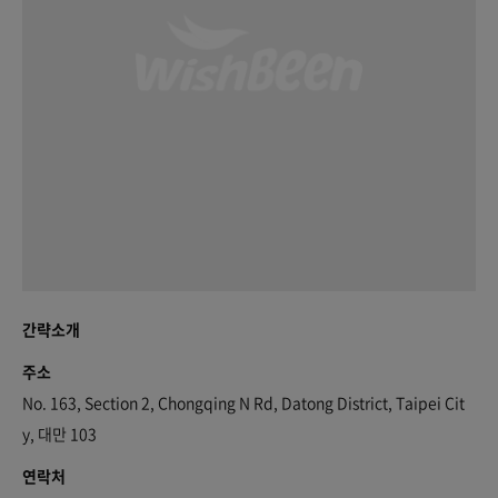
간략소개
주소
No. 163, Section 2, Chongqing N Rd, Datong District, Taipei Cit
y, 대만 103
연락처