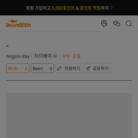
회원 가입하고
5,000포인트
&
포인트 적립
하자
-
타이베이 시
ningxia stay
숙박·호텔
Wish
0
Been
0
리뷰하기
공유하기