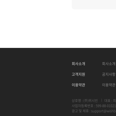
회사소개
회사소개
고객지원
공지사항
이용약관
이용약관
상호명 : (주)위시빈
대표 : 
사업자등록번호 : 599-88-01021
광고 및 제휴 :
support@wishb