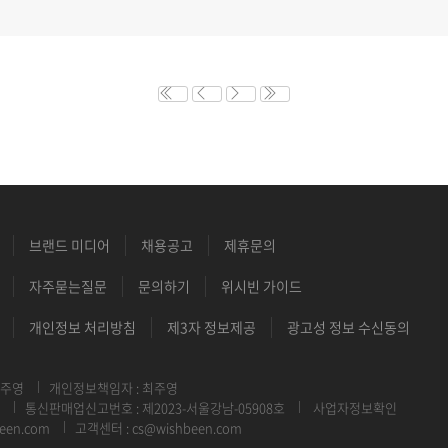
브랜드 미디어
채용공고
제휴문의
자주묻는질문
문의하기
위시빈 가이드
개인정보 처리방침
제3자 정보제공
광고성 정보 수신동의
최주영
개인정보책임자 : 최주영
통신판매업신고번호 : 제2023-서울강남-05908호
사업자정보확인
een.com
고객센터 : cs@wishbeen.com