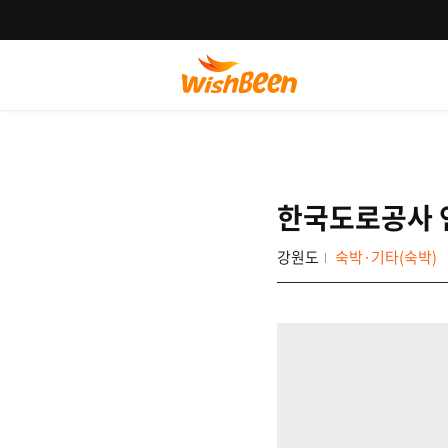
한국도로공사 
강원도
숙박·기타(숙박)