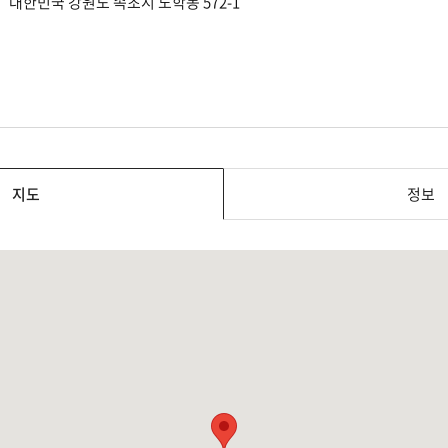
대한민국 강원도 속초시 노학동 572-1
지도
정보