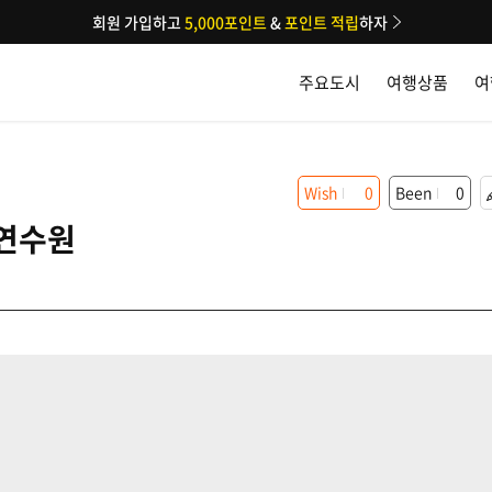
회원 가입하고
5,000포인트
&
포인트 적립
하자
주요도시
여행상품
여
Wish
0
Been
0
연수원