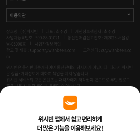
이용약관
상호명 : (주)위시빈
대표 : 최주영
개인정보책임자 : 최주영
사업자등록번호 : 599-88-01021
통신판매업신고번호 : 제2023-서울강
남-05908호
사업자정보확인
광고 및 제휴 :
support@wishbeen.com
고객센터 : cs@wishbeen.co
m
위시빈은 통신판매중개자이며 통신판매의 당사자가 아닙니다. 따라서 위시빈
은 상품·거래정보에 대하여 책임을 지지 않습니다.
위시빈 서비스의 모든 콘텐츠는 저작자에게 저작권이 있으므로 무단 업로드
혹은 사용 시 법적 책임이 발생할 수 있습니다.
Venture Enterprise
위시빈 앱에서 쉽고 편리하게
더 많은 기능을 이용해보세요 !