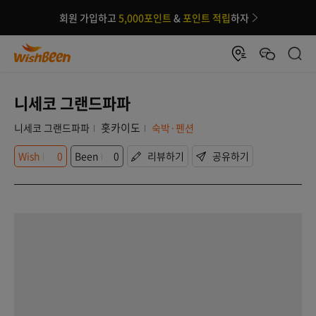
회원 가입하고
5,000포인트
&
포인트 적립
하자
니세코 그랜드파파
홋카이도
니세코 그랜드파파
숙박·펜션
Wish
0
Been
0
리뷰하기
공유하기