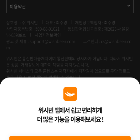
이용약관
상호명 : (주)위시빈
대표 : 최주영
개인정보책임자 : 최주영
사업자등록번호 : 599-88-01021
통신판매업신고번호 : 제2023-서울강
남-05908호
사업자정보확인
광고 및 제휴 :
support@wishbeen.com
고객센터 : cs@wishbeen.co
m
위시빈은 통신판매중개자이며 통신판매의 당사자가 아닙니다. 따라서 위시빈
은 상품·거래정보에 대하여 책임을 지지 않습니다.
위시빈 서비스의 모든 콘텐츠는 저작자에게 저작권이 있으므로 무단 업로드
혹은 사용 시 법적 책임이 발생할 수 있습니다.
Venture Enterprise
위시빈 앱에서 쉽고 편리하게
더 많은 기능을 이용해보세요 !