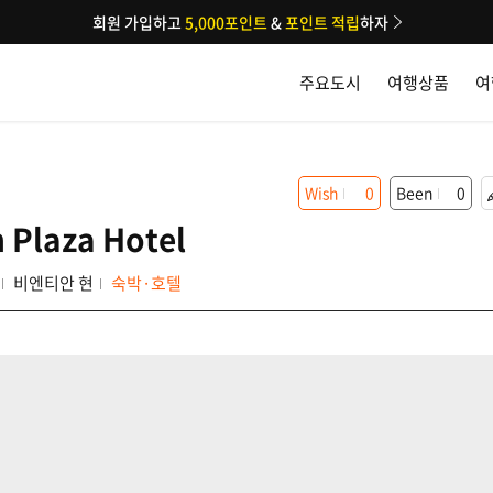
회원 가입하고
5,000포인트
&
포인트 적립
하자
주요도시
여행상품
여
Wish
0
Been
0
Plaza Hotel
비엔티안 현
숙박·호텔