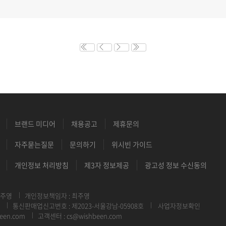
브랜드 미디어
채용공고
제휴문의
자주묻는질문
문의하기
위시빈 가이드
개인정보 처리방침
제3자 정보제공
광고성 정보 수신동의
최주영
개인정보책임자 : 최주영
통신판매업신고번호 : 제2023-서울강남-05908호
사업자정보확인
een.com
고객센터 : cs@wishbeen.com