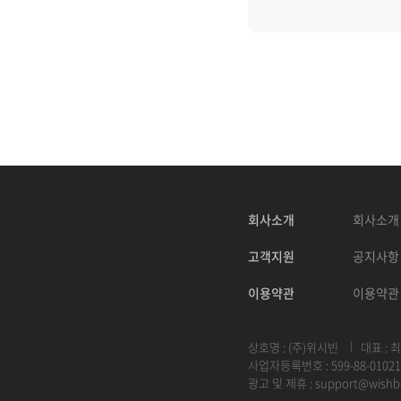
회사소개
회사소개
고객지원
공지사항
이용약관
이용약관
상호명 : (주)위시빈
대표 : 
사업자등록번호 : 599-88-01021
광고 및 제휴 :
support@wishb