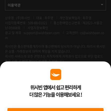
이용약관
상호명 : (주)위시빈
대표 : 최주영
개인정보책임자 : 최주영
사업자등록번호 : 599-88-01021
통신판매업신고번호 : 제2023-서울강
남-05908호
사업자정보확인
광고 및 제휴 :
support@wishbeen.com
고객센터 : cs@wishbeen.co
m
위시빈은 통신판매중개자이며 통신판매의 당사자가 아닙니다. 따라서 위시빈
은 상품·거래정보에 대하여 책임을 지지 않습니다.
위시빈 서비스의 모든 콘텐츠는 저작자에게 저작권이 있으므로 무단 업로드
혹은 사용 시 법적 책임이 발생할 수 있습니다.
Venture Enterprise
위시빈 앱에서 쉽고 편리하게
더 많은 기능을 이용해보세요 !