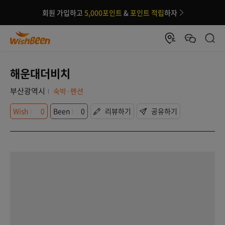
회원 가입하고
5,000포인트
&
포인트 적립
하자
해운대더비치
부산광역시
숙박·펜션
Wish
0
Been
0
리뷰하기
공유하기