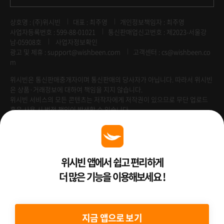
상호명 : (주)위시빈
대표 : 최주영
개인정보책임자 : 최주영
사업자등록번호 : 599-88-01021
통신판매업신고번호 : 제2023-서울강
남-05908호
사업자정보확인
광고 및 제휴 :
support@wishbeen.com
고객센터 : cs@wishbeen.co
m
위시빈은 통신판매중개자이며 통신판매의 당사자가 아닙니다. 따라서 위시빈
은 상품·거래정보에 대하여 책임을 지지 않습니다.
위시빈 서비스의 모든 콘텐츠는 저작자에게 저작권이 있으므로 무단 업로드
혹은 사용 시 법적 책임이 발생할 수 있습니다.
Venture Enterprise
위시빈 앱에서 쉽고 편리하게
더 많은 기능을 이용해보세요 !
2022 ⓒ Better Than WishBeen.
지금 앱으로 보기