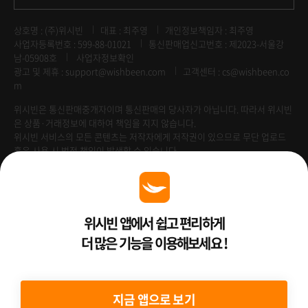
상호명 : (주)위시빈
대표 : 최주영
개인정보책임자 : 최주영
사업자등록번호 : 599-88-01021
통신판매업신고번호 : 제2023-서울강
남-05908호
사업자정보확인
광고 및 제휴 :
support@wishbeen.com
고객센터 : cs@wishbeen.co
m
위시빈은 통신판매중개자이며 통신판매의 당사자가 아닙니다. 따라서 위시빈
은 상품·거래정보에 대하여 책임을 지지 않습니다.
위시빈 서비스의 모든 콘텐츠는 저작자에게 저작권이 있으므로 무단 업로드
혹은 사용 시 법적 책임이 발생할 수 있습니다.
Venture Enterprise
위시빈 앱에서 쉽고 편리하게
더 많은 기능을 이용해보세요 !
2022 ⓒ Better Than WishBeen.
지금 앱으로 보기