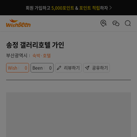
회원 가입하고
5,000포인트
&
포인트 적립
하자
송정 갤러리호텔 가인
부산광역시
숙박·호텔
Wish
0
Been
0
리뷰하기
공유하기