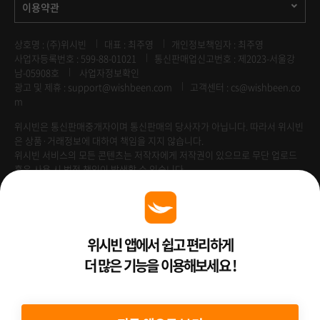
이용약관
상호명 : (주)위시빈
대표 : 최주영
개인정보책임자 : 최주영
사업자등록번호 : 599-88-01021
통신판매업신고번호 : 제2023-서울강
남-05908호
사업자정보확인
광고 및 제휴 :
support@wishbeen.com
고객센터 : cs@wishbeen.co
m
위시빈은 통신판매중개자이며 통신판매의 당사자가 아닙니다. 따라서 위시빈
은 상품·거래정보에 대하여 책임을 지지 않습니다.
위시빈 서비스의 모든 콘텐츠는 저작자에게 저작권이 있으므로 무단 업로드
혹은 사용 시 법적 책임이 발생할 수 있습니다.
Venture Enterprise
위시빈 앱에서 쉽고 편리하게
더 많은 기능을 이용해보세요 !
2022 ⓒ Better Than WishBeen.