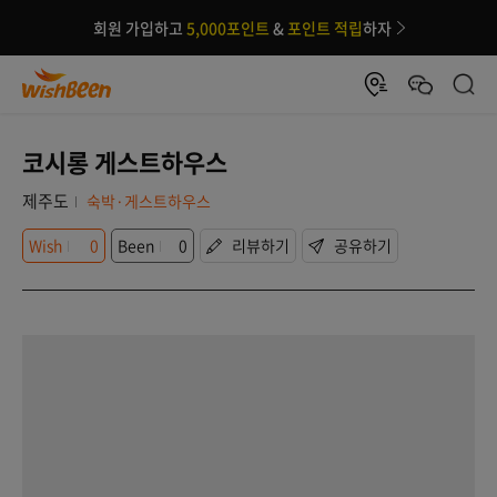
회원 가입하고
5,000포인트
&
포인트 적립
하자
코시롱 게스트하우스
제주도
숙박·게스트하우스
Wish
0
Been
0
리뷰하기
공유하기