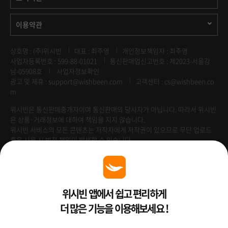
이용약관
상호명 : (주)위시빈
대표 : 최주영
개인정보책임자 : 최주영
사업자등록번호 : 599-88-01021
통신판매업신고번호 : 제2023-서울강
남-05908호
사업자정보확인
광고 및 제휴 :
support@wishbeen.com
고객센터 : cs@wishbeen.co
m
위시빈은 통신판매중개자이며 통신판매의 당사자가 아닙니다. 따라서 위시빈
은 상품·거래정보에 대하여 책임을 지지 않습니다.
위시빈 서비스의 모든 콘텐츠는 저작자에게 저작권이 있으므로 무단 업로드
혹은 사용 시 법적 책임이 발생할 수 있습니다.
Venture Enterprise
위시빈 앱에서 쉽고 편리하게
더 많은 기능을 이용해보세요 !