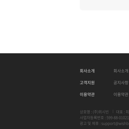
회사소개
회사소개
고객지원
공지사항
이용약관
이용약관
상호명 : (주)위시빈
대표 : 
사업자등록번호 : 599-88-01021
광고 및 제휴 :
support@wishb