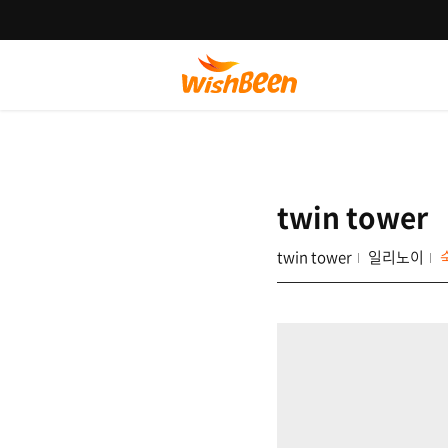
twin tower
twin tower
일리노이