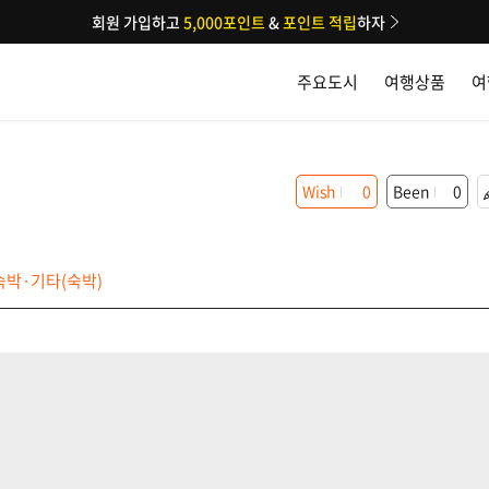
회원 가입하고
5,000포인트
&
포인트 적립
하자
주요도시
여행상품
여
Wish
0
Been
0
숙박·기타(숙박)