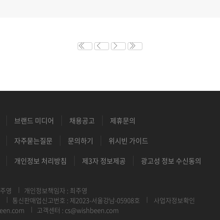
브랜드 미디어
채용공고
제휴문의
자주묻는질문
문의하기
위시빈 가이드
개인정보 처리방침
제3자 정보제공
광고성 정보 수신동의
최주영
개인정보책임자 : 최주영
통신판매업신고번호 : 제2023-서울강남-05908호
사업자정보확인
een.com
고객센터 : cs@wishbeen.com