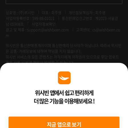
상호명 : (주)위시빈
대표 : 최주영
개인정보책임자 : 최주영
사업자등록번호 : 599-88-01021
통신판매업신고번호 : 제2023-서울강
남-05908호
사업자정보확인
광고 및 제휴 :
support@wishbeen.com
고객센터 : cs@wishbeen.co
m
위시빈은 통신판매중개자이며 통신판매의 당사자가 아닙니다. 따라서 위시빈
은 상품·거래정보에 대하여 책임을 지지 않습니다.
위시빈 서비스의 모든 콘텐츠는 저작자에게 저작권이 있으므로 무단 업로드
혹은 사용 시 법적 책임이 발생할 수 있습니다.
Venture Enterprise
위시빈 앱에서 쉽고 편리하게
더 많은 기능을 이용해보세요 !
2022 ⓒ Better Than WishBeen.
지금 앱으로 보기