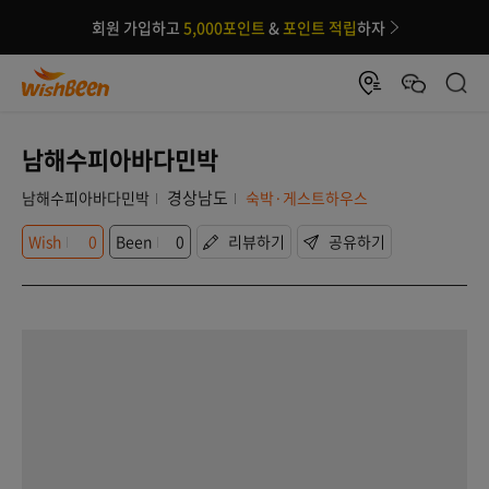
회원 가입하고
5,000포인트
&
포인트 적립
하자
남해수피아바다민박
경상남도
남해수피아바다민박
숙박·게스트하우스
Wish
0
Been
0
리뷰하기
공유하기