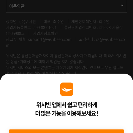
이용약관
상호명 : (주)위시빈
대표 : 최주영
개인정보책임자 : 최주영
사업자등록번호 : 599-88-01021
통신판매업신고번호 : 제2023-서울강
남-05908호
사업자정보확인
광고 및 제휴 :
support@wishbeen.com
고객센터 : cs@wishbeen.co
m
위시빈은 통신판매중개자이며 통신판매의 당사자가 아닙니다. 따라서 위시빈
은 상품·거래정보에 대하여 책임을 지지 않습니다.
위시빈 서비스의 모든 콘텐츠는 저작자에게 저작권이 있으므로 무단 업로드
혹은 사용 시 법적 책임이 발생할 수 있습니다.
Venture Enterprise
위시빈 앱에서 쉽고 편리하게
더 많은 기능을 이용해보세요 !