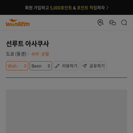
회원 가입하고
5,000포인트
&
포인트 적립
하자
선루트 아사쿠사
도쿄 (동경)
숙박·호텔
Wish
0
Been
0
리뷰하기
공유하기