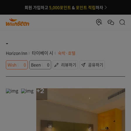
회원 가입하고
5,000포인트
&
포인트 적립
하자
-
타이베이 시
Horizon Inn
숙박·호텔
Wish
0
Been
0
리뷰하기
공유하기
+2