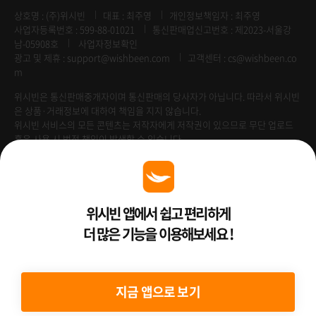
상호명 : (주)위시빈
대표 : 최주영
개인정보책임자 : 최주영
사업자등록번호 : 599-88-01021
통신판매업신고번호 : 제2023-서울강
남-05908호
사업자정보확인
광고 및 제휴 :
support@wishbeen.com
고객센터 : cs@wishbeen.co
m
위시빈은 통신판매중개자이며 통신판매의 당사자가 아닙니다. 따라서 위시빈
은 상품·거래정보에 대하여 책임을 지지 않습니다.
위시빈 서비스의 모든 콘텐츠는 저작자에게 저작권이 있으므로 무단 업로드
혹은 사용 시 법적 책임이 발생할 수 있습니다.
Venture Enterprise
위시빈 앱에서 쉽고 편리하게
더 많은 기능을 이용해보세요 !
2022 ⓒ Better Than WishBeen.
지금 앱으로 보기