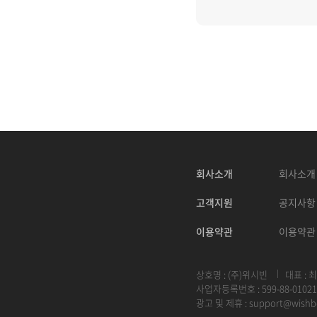
회사소개
회사소개
고객지원
공지사항
이용약관
이용약관
상호명 : (주)위시빈
대표 : 
사업자등록번호 : 599-88-01021
광고 및 제휴 :
support@wishb