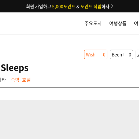
회원 가입하고
5,000포인트
&
포인트 적립
하자
주요도시
여행상품
여
Wish
0
Been
0
 Sleeps
이타
숙박·호텔