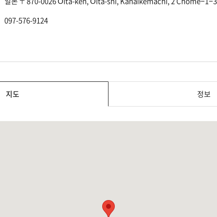
일본 〒870-0026 Ōita-ken, Ōita-shi, Kanaikemachi, 2 Cho
097-576-9124
지도
정보