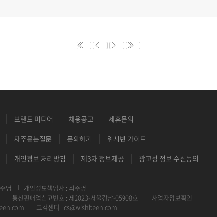
브랜드 미디어
채용공고
제휴문의
자주묻는질문
문의하기
위시빈 가이드
개인정보 처리방침
제3자 정보제공
광고성 정보 수신동의
최주영
개인정보책임자 : 최주영
통신판매업신고번호 : 제2023-서울강남-05908호
사업자정보확인
een.com
고객센터 : cs@wishbeen.com