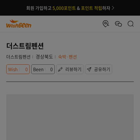
회원 가입하고
5,000포인트
&
포인트 적립
하자
더스트림펜션
경상북도
더스트림펜션
숙박·펜션
Wish
0
Been
0
리뷰하기
공유하기