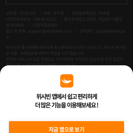
상호명 : (주)위시빈
대표 : 최주영
개인정보책임자 : 최주영
사업자등록번호 : 599-88-01021
통신판매업신고번호 : 제2023-서울강
남-05908호
사업자정보확인
광고 및 제휴 :
support@wishbeen.com
고객센터 : cs@wishbeen.co
m
위시빈은 통신판매중개자이며 통신판매의 당사자가 아닙니다. 따라서 위시빈
은 상품·거래정보에 대하여 책임을 지지 않습니다.
위시빈 서비스의 모든 콘텐츠는 저작자에게 저작권이 있으므로 무단 업로드
혹은 사용 시 법적 책임이 발생할 수 있습니다.
Venture Enterprise
위시빈 앱에서 쉽고 편리하게
더 많은 기능을 이용해보세요 !
2022 ⓒ Better Than WishBeen.
지금 앱으로 보기