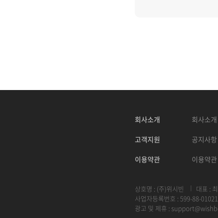
회사소개
회사소개
고객지원
공지사항
이용약관
이용약관
상호명 : (주)위시빈
대표 : 
사업자등록번호 : 599-88-01021
광고 및 제휴 :
support@wishb