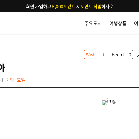
회원 가입하고
5,000포인트
&
포인트 적립
하자
주요도시
여행상품
여
Wish
0
Been
0
아
냐
숙박·호텔