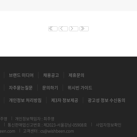
브랜드 미디어
채용공고
제휴문의
자주묻는질문
문의하기
위시빈 가이드
개인정보 처리방침
제3자 정보제공
광고성 정보 수신동의
최주영
개인정보책임자 : 최주영
통신판매업신고번호 : 제2023-서울강남-05908호
사업자정보확인
een.com
고객센터 : cs@wishbeen.com