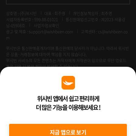
상호명 : (주)위시빈
대표 : 최주영
개인정보책임자 : 최주영
사업자등록번호 : 599-88-01021
통신판매업신고번호 : 제2023-서울강
남-05908호
사업자정보확인
광고 및 제휴 :
support@wishbeen.com
고객센터 : cs@wishbeen.co
m
위시빈은 통신판매중개자이며 통신판매의 당사자가 아닙니다. 따라서 위시빈
은 상품·거래정보에 대하여 책임을 지지 않습니다.
위시빈 서비스의 모든 콘텐츠는 저작자에게 저작권이 있으므로 무단 업로드
혹은 사용 시 법적 책임이 발생할 수 있습니다.
Venture Enterprise
위시빈 앱에서 쉽고 편리하게
더 많은 기능을 이용해보세요 !
2022 ⓒ Better Than WishBeen.
지금 앱으로 보기