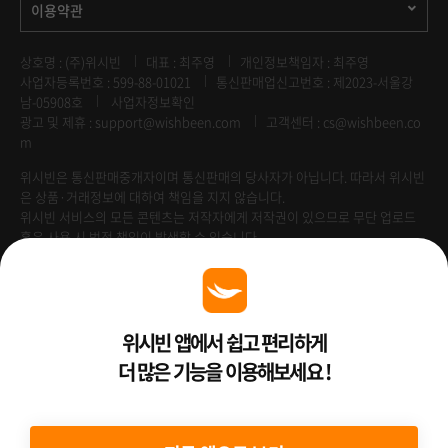
이용약관
상호명 : (주)위시빈
대표 : 최주영
개인정보책임자 : 최주영
사업자등록번호 : 599-88-01021
통신판매업신고번호 : 제2023-서울강
남-05908호
사업자정보확인
광고 및 제휴 :
support@wishbeen.com
고객센터 : cs@wishbeen.co
m
위시빈은 통신판매중개자이며 통신판매의 당사자가 아닙니다. 따라서 위시빈
은 상품·거래정보에 대하여 책임을 지지 않습니다.
위시빈 서비스의 모든 콘텐츠는 저작자에게 저작권이 있으므로 무단 업로드
혹은 사용 시 법적 책임이 발생할 수 있습니다.
Venture Enterprise
위시빈 앱에서 쉽고 편리하게
더 많은 기능을 이용해보세요 !
2022 ⓒ Better Than WishBeen.