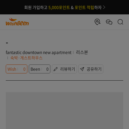
회원 가입하고
5,000포인트
&
포인트 적립
하자
-
리스본
fantastic downtown new apartment
숙박·게스트하우스
Wish
0
Been
0
리뷰하기
공유하기