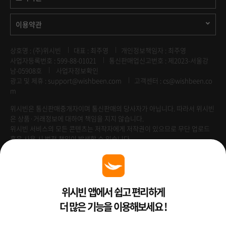
이용약관
상호명 : (주)위시빈
대표 : 최주영
개인정보책임자 : 최주영
사업자등록번호 : 599-88-01021
통신판매업신고번호 : 제2023-서울강
남-05908호
사업자정보확인
광고 및 제휴 :
support@wishbeen.com
고객센터 : cs@wishbeen.co
m
위시빈은 통신판매중개자이며 통신판매의 당사자가 아닙니다. 따라서 위시빈
은 상품·거래정보에 대하여 책임을 지지 않습니다.
위시빈 서비스의 모든 콘텐츠는 저작자에게 저작권이 있으므로 무단 업로드
혹은 사용 시 법적 책임이 발생할 수 있습니다.
Venture Enterprise
위시빈 앱에서 쉽고 편리하게
더 많은 기능을 이용해보세요 !