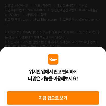
상호명 : (주)위시빈
대표 : 최주영
개인정보책임자 : 최주영
사업자등록번호 : 599-88-01021
통신판매업신고번호 : 제2023-서울강
남-05908호
사업자정보확인
광고 및 제휴 :
support@wishbeen.com
고객센터 : cs@wishbeen.co
m
위시빈은 통신판매중개자이며 통신판매의 당사자가 아닙니다. 따라서 위시빈
은 상품·거래정보에 대하여 책임을 지지 않습니다.
위시빈 서비스의 모든 콘텐츠는 저작자에게 저작권이 있으므로 무단 업로드
혹은 사용 시 법적 책임이 발생할 수 있습니다.
Venture Enterprise
위시빈 앱에서 쉽고 편리하게
더 많은 기능을 이용해보세요 !
2022 ⓒ Better Than WishBeen.
지금 앱으로 보기