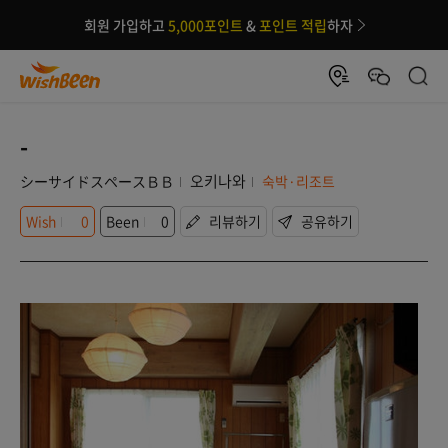
회원 가입하고
5,000포인트
&
포인트 적립
하자
-
오키나와
シーサイドスペースＢＢ
숙박·리조트
Wish
0
Been
0
리뷰하기
공유하기