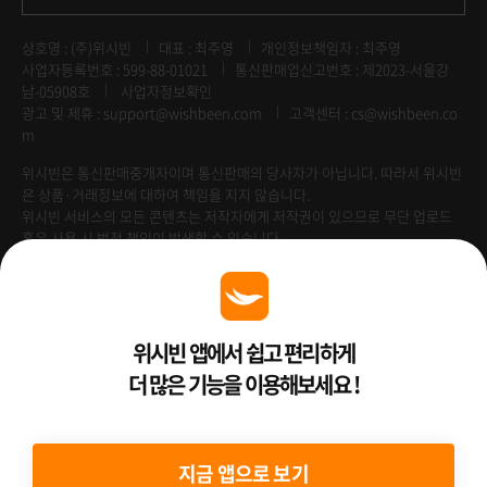
상호명 : (주)위시빈
대표 : 최주영
개인정보책임자 : 최주영
사업자등록번호 : 599-88-01021
통신판매업신고번호 : 제2023-서울강
남-05908호
사업자정보확인
광고 및 제휴 :
support@wishbeen.com
고객센터 : cs@wishbeen.co
m
위시빈은 통신판매중개자이며 통신판매의 당사자가 아닙니다. 따라서 위시빈
은 상품·거래정보에 대하여 책임을 지지 않습니다.
위시빈 서비스의 모든 콘텐츠는 저작자에게 저작권이 있으므로 무단 업로드
혹은 사용 시 법적 책임이 발생할 수 있습니다.
Venture Enterprise
위시빈 앱에서 쉽고 편리하게
더 많은 기능을 이용해보세요 !
2022 ⓒ Better Than WishBeen.
지금 앱으로 보기