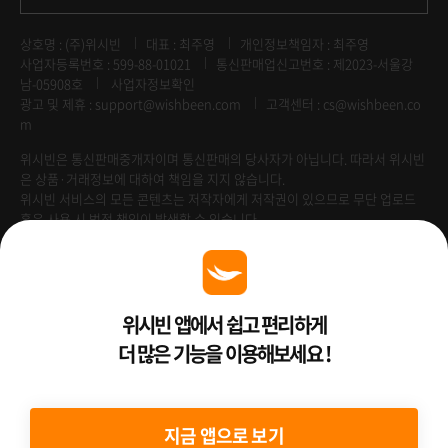
상호명 : (주)위시빈
대표 : 최주영
개인정보책임자 : 최주영
사업자등록번호 : 599-88-01021
통신판매업신고번호 : 제2023-서울강
남-05908호
사업자정보확인
광고 및 제휴 :
support@wishbeen.com
고객센터 : cs@wishbeen.co
m
위시빈은 통신판매중개자이며 통신판매의 당사자가 아닙니다. 따라서 위시빈
은 상품·거래정보에 대하여 책임을 지지 않습니다.
위시빈 서비스의 모든 콘텐츠는 저작자에게 저작권이 있으므로 무단 업로드
혹은 사용 시 법적 책임이 발생할 수 있습니다.
Venture Enterprise
위시빈 앱에서 쉽고 편리하게
더 많은 기능을 이용해보세요 !
2022 ⓒ Better Than WishBeen.
지금 앱으로 보기