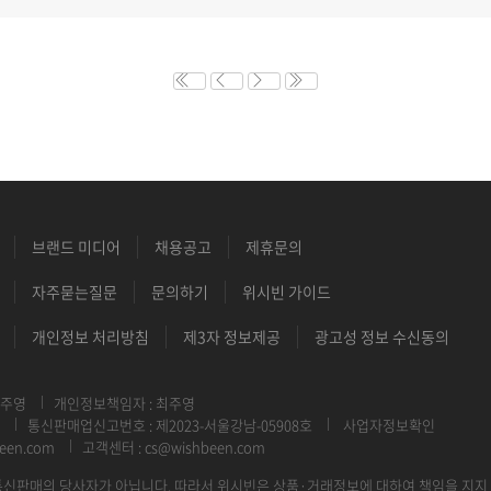
브랜드 미디어
채용공고
제휴문의
자주묻는질문
문의하기
위시빈 가이드
개인정보 처리방침
제3자 정보제공
광고성 정보 수신동의
최주영
개인정보책임자 : 최주영
통신판매업신고번호 : 제2023-서울강남-05908호
사업자정보확인
een.com
고객센터 : cs@wishbeen.com
신판매의 당사자가 아닙니다. 따라서 위시빈은 상품·거래정보에 대하여 책임을 지지