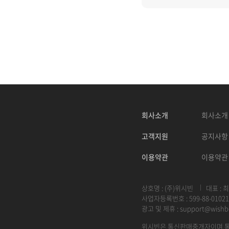
회사소개
회사소개
고객지원
공지사항
이용약관
이용약관
상호명 : (주)위시빈
대표 : 
사업자등록번호 : 599-88-01021
광고 및 제휴 :
support@wishb
위시빈은 통신판매중개자이며 통