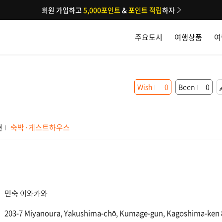
회원 가입하고
5,000포인트
&
포인트 적립
하자
주요도시
여행상품
여
Wish
0
Been
0
현
숙박·게스트하우스
민숙 이와카와
203-7 Miyanoura, Yakushima-chō, Kumage-gun, Kagoshima-ken