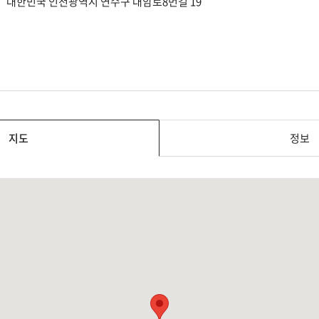
대한민국 인천광역시 연수구 대암로8번길 19
지도
정보