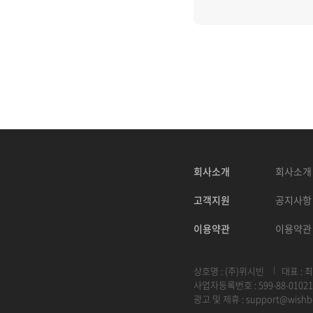
회사소개
회사소개
고객지원
공지사항
이용약관
이용약관
상호명 : (주)위시빈
대표 : 
사업자등록번호 : 599-88-01021
광고 및 제휴 :
support@wishb