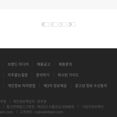
브랜드 미디어
채용공고
제휴문의
자주묻는질문
문의하기
위시빈 가이드
개인정보 처리방침
제3자 정보제공
광고성 정보 수신동의
최주영
개인정보책임자 : 최주영
통신판매업신고번호 : 제2023-서울강남-05908호
사업자정보확인
een.com
고객센터 : cs@wishbeen.com