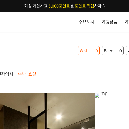
회원 가입하고
5,000포인트
&
포인트 적립
하자
주요도시
여행상품
여
Wish
0
Been
0
천광역시
숙박·호텔