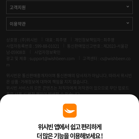
고객지원
이용약관
상호명 : (주)위시빈
대표 : 최주영
개인정보책임자 : 최주영
사업자등록번호 : 599-88-01021
통신판매업신고번호 : 제2023-서울강
남-05908호
사업자정보확인
광고 및 제휴 :
support@wishbeen.com
고객센터 : cs@wishbeen.co
m
위시빈은 통신판매중개자이며 통신판매의 당사자가 아닙니다. 따라서 위시빈
은 상품·거래정보에 대하여 책임을 지지 않습니다.
위시빈 서비스의 모든 콘텐츠는 저작자에게 저작권이 있으므로 무단 업로드
혹은 사용 시 법적 책임이 발생할 수 있습니다.
Venture Enterprise
위시빈 앱에서 쉽고 편리하게
더 많은 기능을 이용해보세요 !