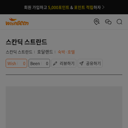
회원 가입하고
5,000포인트
&
포인트 적립
하자
스칸딕 스트란드
호달랜드
스칸딕 스트란드
숙박·호텔
Wish
0
Been
0
리뷰하기
공유하기