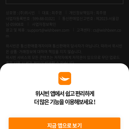
상호명 : (주)위시빈
대표 : 최주영
개인정보책임자 : 최주영
사업자등록번호 : 599-88-01021
통신판매업신고번호 : 제2023-서울강
남-05908호
사업자정보확인
광고 및 제휴 :
support@wishbeen.com
고객센터 : cs@wishbeen.co
m
위시빈은 통신판매중개자이며 통신판매의 당사자가 아닙니다. 따라서 위시빈
은 상품·거래정보에 대하여 책임을 지지 않습니다.
위시빈 서비스의 모든 콘텐츠는 저작자에게 저작권이 있으므로 무단 업로드
혹은 사용 시 법적 책임이 발생할 수 있습니다.
Venture Enterprise
위시빈 앱에서 쉽고 편리하게
더 많은 기능을 이용해보세요 !
2022 ⓒ Better Than WishBeen.
지금 앱으로 보기