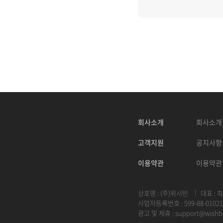
회사소개
회사소개
고객지원
공지사항
이용약관
이용약관
상호명 : (주)위시빈
대표 : 
사업자등록번호 : 599-88-01021
광고 및 제휴 :
support@wishb