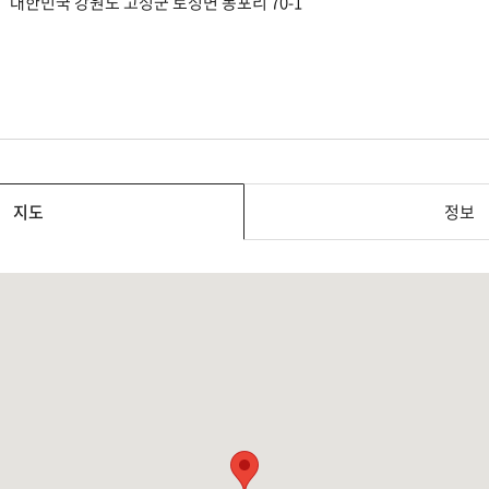
대한민국 강원도 고성군 토성면 봉포리 70-1
지도
정보