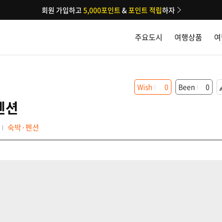
회원 가입하고
5,000포인트
&
포인트 적립
하자
주요도시
여행상품
여
Wish
0
Been
0
펜션
숙박·펜션