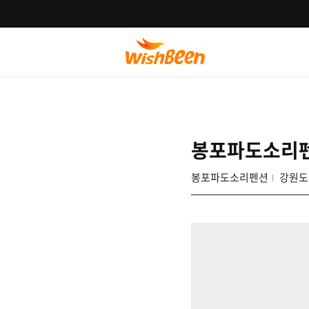
봉포파도소리
봉포파도소리펜션
강원도