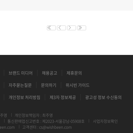
브랜드 미디어
채용공고
제휴문의
자주묻는질문
문의하기
위시빈 가이드
개인정보 처리방침
제3자 정보제공
광고성 정보 수신동의
최주영
개인정보책임자 : 최주영
통신판매업신고번호 : 제2023-서울강남-05908호
사업자정보확인
een.com
고객센터 : cs@wishbeen.com