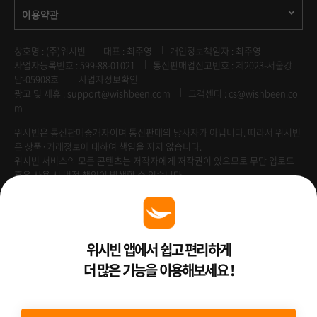
이용약관
상호명 : (주)위시빈
대표 : 최주영
개인정보책임자 : 최주영
사업자등록번호 : 599-88-01021
통신판매업신고번호 : 제2023-서울강
남-05908호
사업자정보확인
광고 및 제휴 :
support@wishbeen.com
고객센터 : cs@wishbeen.co
m
위시빈은 통신판매중개자이며 통신판매의 당사자가 아닙니다. 따라서 위시빈
은 상품·거래정보에 대하여 책임을 지지 않습니다.
위시빈 서비스의 모든 콘텐츠는 저작자에게 저작권이 있으므로 무단 업로드
혹은 사용 시 법적 책임이 발생할 수 있습니다.
Venture Enterprise
위시빈 앱에서 쉽고 편리하게
더 많은 기능을 이용해보세요 !