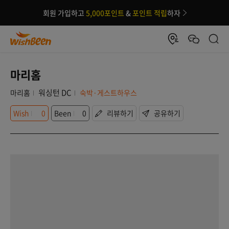
회원 가입하고
5,000포인트
&
포인트 적립
하자
마리홈
워싱턴 DC
마리홈
숙박·게스트하우스
Wish
0
Been
0
리뷰하기
공유하기