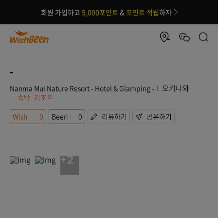
회원 가입하고
5,000포인트
&
포인트 적립
하자
-
오키나와
Nanma Mui Nature Resort - Hotel & Glamping -
숙박·리조트
Wish
0
Been
0
리뷰하기
공유하기
+2