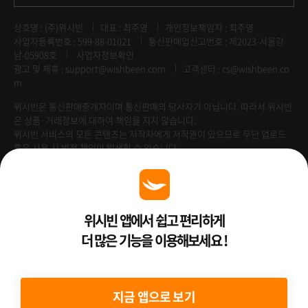
상호명 : (주)위시빈
대표 : 최주영
개인정보책임자 : 최주영
사업자등록번호 : 599-88-01021
통신판매업신고번호 : 제2023-서울강
남-05908호
사업자정보확인
광고 및 제휴 :
support@wishbeen.com
고객센터 : cs@wishbeen.co
m
위시빈은 통신판매중개자이며 통신판매의 당사자가 아닙니다. 따라서 위시빈
은 상품·거래정보에 대하여 책임을 지지 않습니다.
위시빈 서비스의 모든 콘텐츠는 저작자에게 저작권이 있으므로 무단 업로드
혹은 사용 시 법적 책임이 발생할 수 있습니다.
Venture Enterprise
위시빈 앱에서 쉽고 편리하게
더 많은 기능을 이용해보세요 !
2022 ⓒ Better Than WishBeen.
지금 앱으로 보기