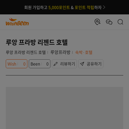
회원 가입하고
5,000포인트
&
포인트 적립
하자
루앙 프라방 리젠드 호텔
루앙프라방
루앙 프라방 리젠드 호텔
숙박·호텔
Wish
0
Been
0
리뷰하기
공유하기