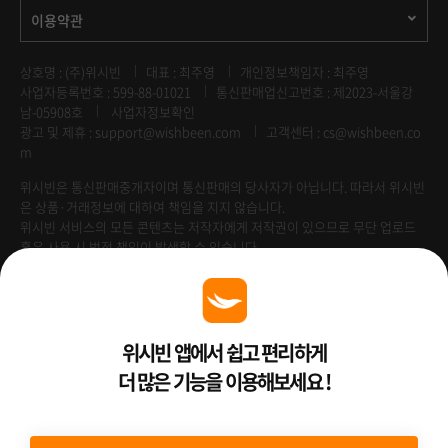
이용약관
상호명 : (주)위시빈
대표 : 최주영
개인정보책임자 : 최주영
사업자등록번호 : 599-88-01021
통신판매업신고번호 : 제2023-서울강
남-05908호
사업자정보확인
광고 및 제휴 :
support@wishbeen.com
고객센터 : cs@wishbeen.co
m
위시빈은 통신판매중개자이며 통신판매의 당사자가 아닙니다. 따라서 위시빈
은 상품·거래정보에 대하여 책임을 지지 않습니다.
위시빈 서비스의 모든 콘텐츠는 저작자에게 저작권이 있으므로 무단 업로드
혹은 사용 시 법적 책임이 발생할 수 있습니다.
Venture Enterprise
위시빈 앱에서 쉽고 편리하게
더 많은 기능을 이용해보세요 !