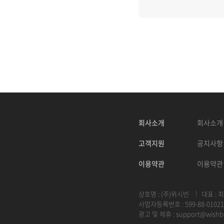
회사소개
회사소개
고객지원
공지사항
이용약관
이용약관
상호명 : (주)위시빈
대표 : 
사업자등록번호 : 599-88-01021
광고 및 제휴 :
support@wishb