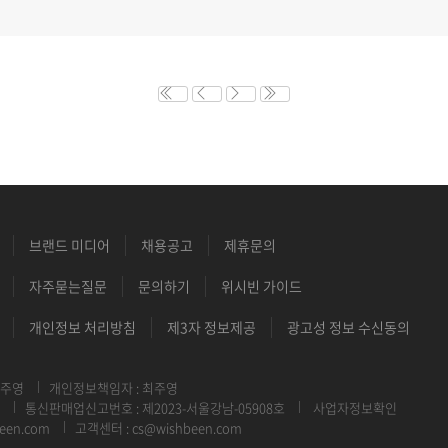
브랜드 미디어
채용공고
제휴문의
자주묻는질문
문의하기
위시빈 가이드
개인정보 처리방침
제3자 정보제공
광고성 정보 수신동의
최주영
개인정보책임자 : 최주영
통신판매업신고번호 : 제2023-서울강남-05908호
사업자정보확인
een.com
고객센터 : cs@wishbeen.com