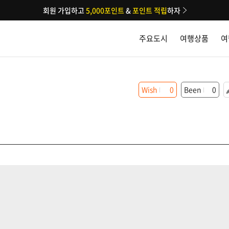
회원 가입하고
5,000포인트
&
포인트 적립
하자
주요도시
여행상품
여
Wish
0
Been
0