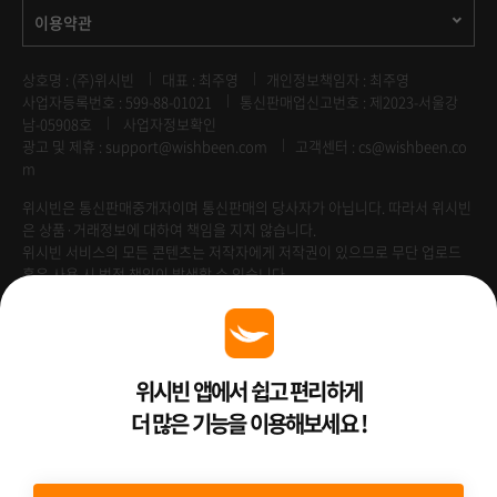
이용약관
상호명 : (주)위시빈
대표 : 최주영
개인정보책임자 : 최주영
사업자등록번호 : 599-88-01021
통신판매업신고번호 : 제2023-서울강
남-05908호
사업자정보확인
광고 및 제휴 :
support@wishbeen.com
고객센터 : cs@wishbeen.co
m
위시빈은 통신판매중개자이며 통신판매의 당사자가 아닙니다. 따라서 위시빈
은 상품·거래정보에 대하여 책임을 지지 않습니다.
위시빈 서비스의 모든 콘텐츠는 저작자에게 저작권이 있으므로 무단 업로드
혹은 사용 시 법적 책임이 발생할 수 있습니다.
Venture Enterprise
위시빈 앱에서 쉽고 편리하게
더 많은 기능을 이용해보세요 !