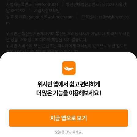
사업자등록번호 : 599-88-01021
통신판매업신고번호 : 제2023-서울강
남-05908호
사업자정보확인
광고 및 제휴 :
support@wishbeen.com
고객센터 : cs@wishbeen.co
m
위시빈은 통신판매중개자이며 통신판매의 당사자가 아닙니다. 따라서 위시빈
은 상품·거래정보에 대하여 책임을 지지 않습니다.
위시빈 서비스의 모든 콘텐츠는 저작자에게 저작권이 있으므로 무단 업로드
혹은 사용 시 법적 책임이 발생할 수 있습니다.
Venture Enterprise
위시빈 앱에서 쉽고 편리하게
더 많은 기능을 이용해보세요 !
2022 ⓒ Better Than WishBeen.
지금 앱으로 보기
오늘은 그냥 볼게요.