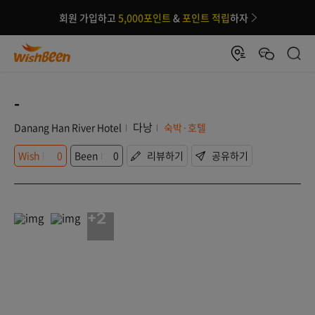
회원 가입하고
5,000포인트
&
포인트 적립
하자
-
다낭
Danang Han River Hotel
숙박·호텔
Wish
0
Been
0
리뷰하기
공유하기
+2