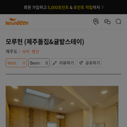
회원 가입하고
5,000포인트
&
포인트 적립
하자
모루헌 (제주돌집&귤밭스테이)
제주도
숙박·펜션
Wish
0
Been
0
리뷰하기
공유하기