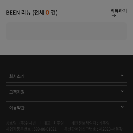
리뷰하기
BEEN 리뷰 (전체
건)
0
회사소개
고객지원
이용약관
상호명 : (주)위시빈
대표 : 최주영
개인정보책임자 : 최주영
사업자등록번호 : 599-88-01021
통신판매업신고번호 : 제2023-서울강