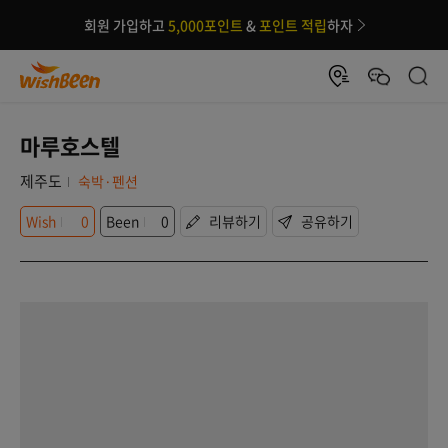
회원 가입하고
5,000포인트
&
포인트 적립
하자
마루호스텔
제주도
숙박·펜션
Wish
0
Been
0
리뷰하기
공유하기