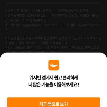
상호명 : (주)위시빈
대표 : 최주영
개인정보책임자 : 최주영
사업자등록번호 : 599-88-01021
통신판매업신고번호 : 제2023-서울강
남-05908호
사업자정보확인
광고 및 제휴 :
support@wishbeen.com
고객센터 : cs@wishbeen.co
m
위시빈은 통신판매중개자이며 통신판매의 당사자가 아닙니다. 따라서 위시빈
은 상품·거래정보에 대하여 책임을 지지 않습니다.
위시빈 서비스의 모든 콘텐츠는 저작자에게 저작권이 있으므로 무단 업로드
혹은 사용 시 법적 책임이 발생할 수 있습니다.
Venture Enterprise
위시빈 앱에서 쉽고 편리하게
더 많은 기능을 이용해보세요 !
2022 ⓒ Better Than WishBeen.
지금 앱으로 보기