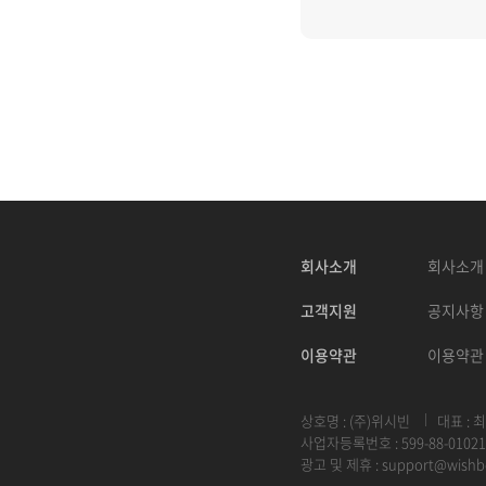
회사소개
회사소개
고객지원
공지사항
이용약관
이용약관
상호명 : (주)위시빈
대표 : 
사업자등록번호 : 599-88-01021
광고 및 제휴 :
support@wishb