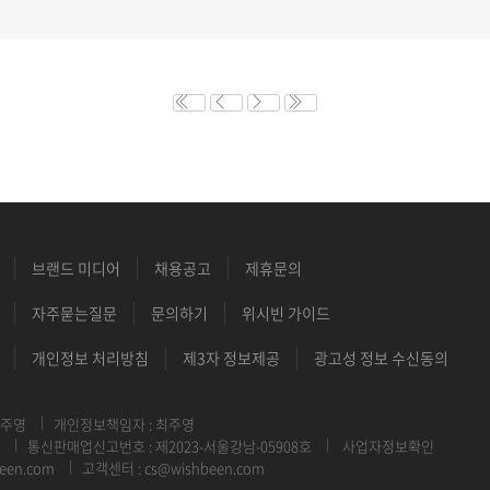
브랜드 미디어
채용공고
제휴문의
자주묻는질문
문의하기
위시빈 가이드
개인정보 처리방침
제3자 정보제공
광고성 정보 수신동의
최주영
개인정보책임자 : 최주영
통신판매업신고번호 : 제2023-서울강남-05908호
사업자정보확인
een.com
고객센터 : cs@wishbeen.com