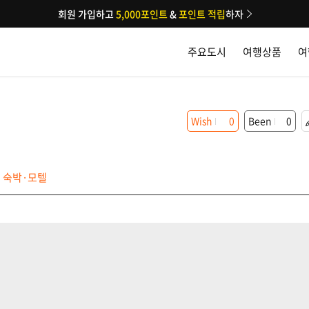
회원 가입하고
5,000포인트
&
포인트 적립
하자
주요도시
여행상품
여
Wish
0
Been
0
숙박·모텔