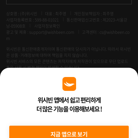
상호명 : (주)위시빈
대표 : 최주영
개인정보책임자 : 최주영
사업자등록번호 : 599-88-01021
통신판매업신고번호 : 제2023-서울강
남-05908호
사업자정보확인
광고 및 제휴 :
support@wishbeen.com
고객센터 : cs@wishbeen.co
m
위시빈은 통신판매중개자이며 통신판매의 당사자가 아닙니다. 따라서 위시빈
은 상품·거래정보에 대하여 책임을 지지 않습니다.
위시빈 서비스의 모든 콘텐츠는 저작자에게 저작권이 있으므로 무단 업로드
혹은 사용 시 법적 책임이 발생할 수 있습니다.
Venture Enterprise
위시빈 앱에서 쉽고 편리하게
더 많은 기능을 이용해보세요 !
2022 ⓒ Better Than WishBeen.
지금 앱으로 보기