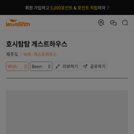
회원 가입하고
5,000포인트
&
포인트 적립
하자
호시탐탐 게스트하우스
제주도
숙박·게스트하우스
Wish
0
Been
0
리뷰하기
공유하기