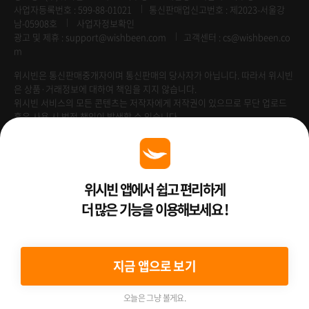
사업자등록번호 : 599-88-01021
통신판매업신고번호 : 제2023-서울강
남-05908호
사업자정보확인
광고 및 제휴 :
support@wishbeen.com
고객센터 : cs@wishbeen.co
m
위시빈은 통신판매중개자이며 통신판매의 당사자가 아닙니다. 따라서 위시빈
은 상품·거래정보에 대하여 책임을 지지 않습니다.
위시빈 서비스의 모든 콘텐츠는 저작자에게 저작권이 있으므로 무단 업로드
혹은 사용 시 법적 책임이 발생할 수 있습니다.
Venture Enterprise
위시빈 앱에서 쉽고 편리하게
더 많은 기능을 이용해보세요 !
2022 ⓒ Better Than WishBeen.
지금 앱으로 보기
오늘은 그냥 볼게요.