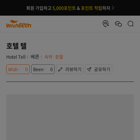
회원 가입하고
5,000포인트
&
포인트 적립
하자
호텔 텔
베른
Hotel Tell
숙박·호텔
Wish
0
Been
0
리뷰하기
공유하기