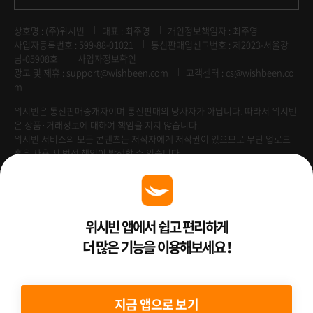
상호명 : (주)위시빈
대표 : 최주영
개인정보책임자 : 최주영
사업자등록번호 : 599-88-01021
통신판매업신고번호 : 제2023-서울강
남-05908호
사업자정보확인
광고 및 제휴 :
support@wishbeen.com
고객센터 : cs@wishbeen.co
m
위시빈은 통신판매중개자이며 통신판매의 당사자가 아닙니다. 따라서 위시빈
은 상품·거래정보에 대하여 책임을 지지 않습니다.
위시빈 서비스의 모든 콘텐츠는 저작자에게 저작권이 있으므로 무단 업로드
혹은 사용 시 법적 책임이 발생할 수 있습니다.
Venture Enterprise
위시빈 앱에서 쉽고 편리하게
더 많은 기능을 이용해보세요 !
2022 ⓒ Better Than WishBeen.
지금 앱으로 보기