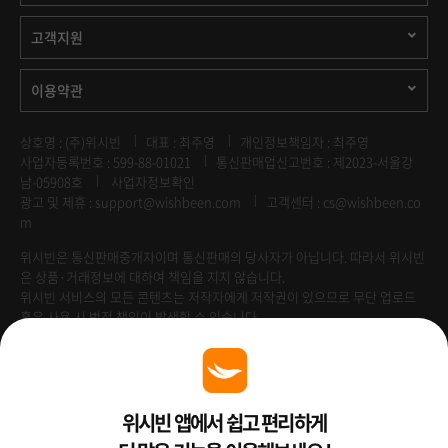
고객지원
이용약관
상호명 : (주)위시빈
대표 : 최주영
개인정보책임자 : 최주영
사업자등록번호 : 599-88-01021
통신판매업신고번호 : 제2023-서울강
남-05908호
사업자정보확인
광고 및 제휴 :
support@wishbeen.com
고객센터 : cs@wishbeen.co
m
위시빈은 통신판매중개자이며 통신판매의 당사자가 아닙니다. 따라서 위시빈
은 상품·거래정보에 대하여 책임을 지지 않습니다.
위시빈 서비스의 모든 콘텐츠는 저작자에게 저작권이 있으므로 무단 업로드
혹은 사용 시 법적 책임이 발생할 수 있습니다.
Venture Enterprise
위시빈 앱에서 쉽고 편리하게