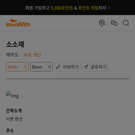
회원 가입하고
5,000포인트
&
포인트 적립
하자
소소재
제주도
숙박·펜션
Wish
0
Been
0
리뷰하기
공유하기
간략소개
이쁜 펜션
주소