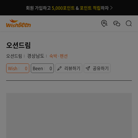
회원 가입하고
5,000포인트
&
포인트 적립
하자
오션드림
경상남도
오션드림
숙박·펜션
Wish
0
Been
0
리뷰하기
공유하기