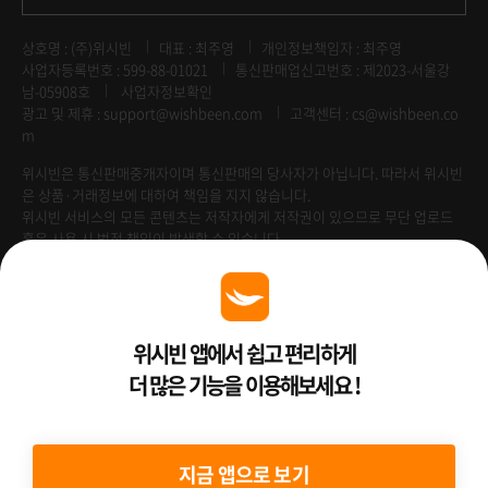
상호명 : (주)위시빈
대표 : 최주영
개인정보책임자 : 최주영
사업자등록번호 : 599-88-01021
통신판매업신고번호 : 제2023-서울강
남-05908호
사업자정보확인
광고 및 제휴 :
support@wishbeen.com
고객센터 : cs@wishbeen.co
m
위시빈은 통신판매중개자이며 통신판매의 당사자가 아닙니다. 따라서 위시빈
은 상품·거래정보에 대하여 책임을 지지 않습니다.
위시빈 서비스의 모든 콘텐츠는 저작자에게 저작권이 있으므로 무단 업로드
혹은 사용 시 법적 책임이 발생할 수 있습니다.
Venture Enterprise
위시빈 앱에서 쉽고 편리하게
더 많은 기능을 이용해보세요 !
2022 ⓒ Better Than WishBeen.
지금 앱으로 보기