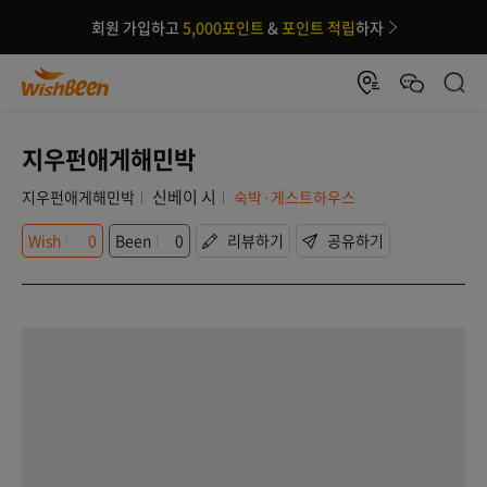
회원 가입하고
5,000포인트
&
포인트 적립
하자
지우펀애게해민박
신베이 시
지우펀애게해민박
숙박·게스트하우스
Wish
0
Been
0
리뷰하기
공유하기