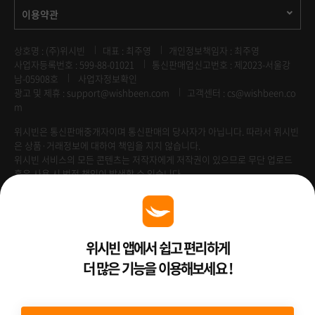
이용약관
상호명 : (주)위시빈
대표 : 최주영
개인정보책임자 : 최주영
사업자등록번호 : 599-88-01021
통신판매업신고번호 : 제2023-서울강
남-05908호
사업자정보확인
광고 및 제휴 :
support@wishbeen.com
고객센터 : cs@wishbeen.co
m
위시빈은 통신판매중개자이며 통신판매의 당사자가 아닙니다. 따라서 위시빈
은 상품·거래정보에 대하여 책임을 지지 않습니다.
위시빈 서비스의 모든 콘텐츠는 저작자에게 저작권이 있으므로 무단 업로드
혹은 사용 시 법적 책임이 발생할 수 있습니다.
Venture Enterprise
위시빈 앱에서 쉽고 편리하게
더 많은 기능을 이용해보세요 !