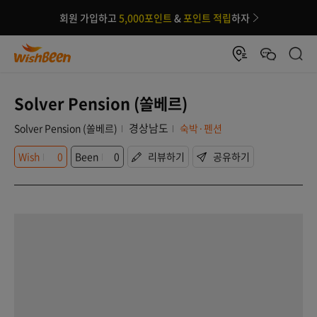
회원 가입하고
5,000포인트
&
포인트 적립
하자
Solver Pension (쏠베르)
경상남도
Solver Pension (쏠베르)
숙박·펜션
Wish
0
Been
0
리뷰하기
공유하기