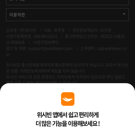
이용약관
상호명 : (주)위시빈
대표 : 최주영
개인정보책임자 : 최주영
사업자등록번호 : 599-88-01021
통신판매업신고번호 : 제2023-서울강
남-05908호
사업자정보확인
광고 및 제휴 :
support@wishbeen.com
고객센터 : cs@wishbeen.co
m
위시빈은 통신판매중개자이며 통신판매의 당사자가 아닙니다. 따라서 위시빈
은 상품·거래정보에 대하여 책임을 지지 않습니다.
위시빈 서비스의 모든 콘텐츠는 저작자에게 저작권이 있으므로 무단 업로드
혹은 사용 시 법적 책임이 발생할 수 있습니다.
Venture Enterprise
위시빈 앱에서 쉽고 편리하게
더 많은 기능을 이용해보세요 !