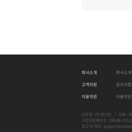
회사소개
회사소개
고객지원
공지사항
이용약관
이용약관
상호명 : (주)위시빈
대표 : 
사업자등록번호 : 599-88-01021
광고 및 제휴 :
support@wishb