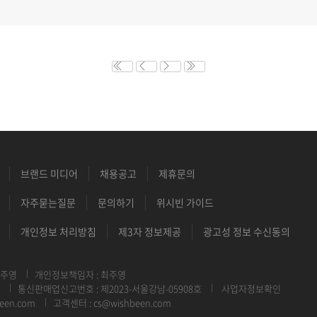
브랜드 미디어
채용공고
제휴문의
자주묻는질문
문의하기
위시빈 가이드
개인정보 처리방침
제3자 정보제공
광고성 정보 수신동의
최주영
개인정보책임자 : 최주영
통신판매업신고번호 : 제2023-서울강남-05908호
사업자정보확인
een.com
고객센터 : cs@wishbeen.com