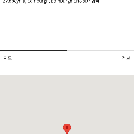
2 Abbeyhill, Edinburgh, Edinburgh EH8 8DY 영국
지도
정보