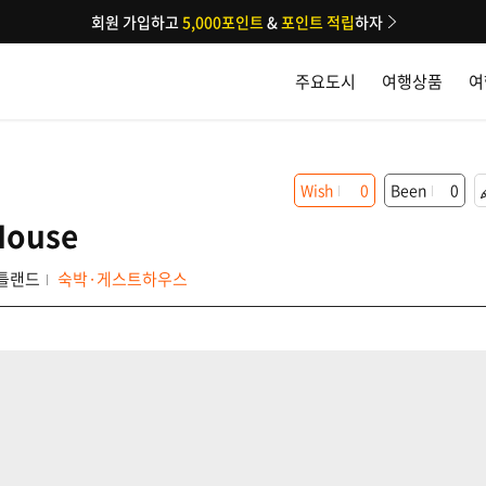
회원 가입하고
5,000포인트
&
포인트 적립
하자
주요도시
여행상품
여
Wish
0
Been
0
House
틀랜드
숙박·게스트하우스