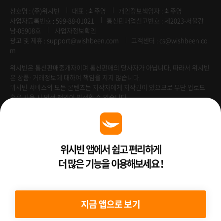
상호명 : (주)위시빈
대표 : 최주영
개인정보책임자 : 최주영
사업자등록번호 : 599-88-01021
통신판매업신고번호 : 제2023-서울강
남-05908호
사업자정보확인
광고 및 제휴 :
support@wishbeen.com
고객센터 : cs@wishbeen.co
m
위시빈은 통신판매중개자이며 통신판매의 당사자가 아닙니다. 따라서 위시빈
은 상품·거래정보에 대하여 책임을 지지 않습니다.
위시빈 서비스의 모든 콘텐츠는 저작자에게 저작권이 있으므로 무단 업로드
혹은 사용 시 법적 책임이 발생할 수 있습니다.
Venture Enterprise
위시빈 앱에서 쉽고 편리하게
더 많은 기능을 이용해보세요 !
2022 ⓒ Better Than WishBeen.
지금 앱으로 보기